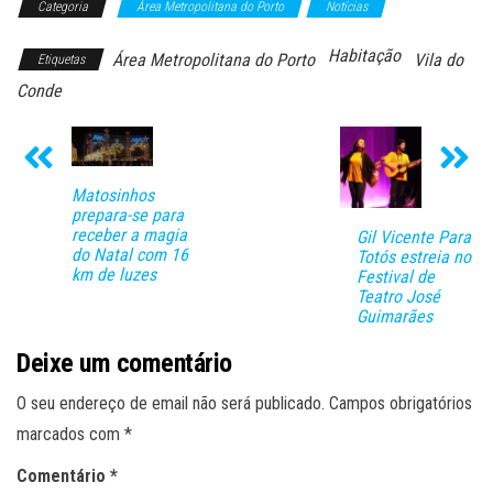
Categoria
Área Metropolitana do Porto
Notícias
Habitação
Área Metropolitana do Porto
Vila do
Etiquetas
Conde
Matosinhos
prepara-se para
receber a magia
Gil Vicente Para
do Natal com 16
Totós estreia no
km de luzes
Festival de
Teatro José
Guimarães
Deixe um comentário
O seu endereço de email não será publicado.
Campos obrigatórios
marcados com
*
Comentário
*