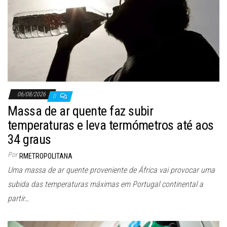
06/08/2026
0
Massa de ar quente faz subir
temperaturas e leva termómetros até aos
34 graus
Por
RMETROPOLITANA
Uma massa de ar quente proveniente de África vai provocar uma
subida das temperaturas máximas em Portugal continental a
partir…