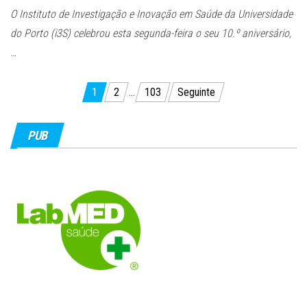
O Instituto de Investigação e Inovação em Saúde da Universidade
do Porto (i3S) celebrou esta segunda-feira o seu 10.º aniversário,
…
Paginação
1
2
…
103
Seguinte
dos
conteúdos
PUB