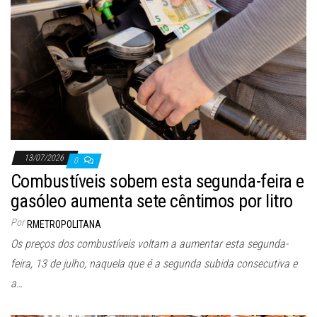
13/07/2026
0
Combustíveis sobem esta segunda-feira e
gasóleo aumenta sete cêntimos por litro
Por
RMETROPOLITANA
Os preços dos combustíveis voltam a aumentar esta segunda-
feira, 13 de julho, naquela que é a segunda subida consecutiva e
a…