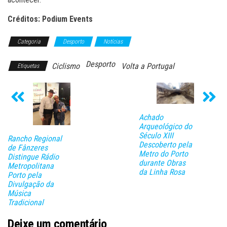
Créditos: Podium Events
Categoria
Desporto
Notícias
Desporto
Ciclismo
Volta a Portugal
Etiquetas
Achado
Arqueológico do
Século XIII
Rancho Regional
Descoberto pela
de Fânzeres
Metro do Porto
Distingue Rádio
durante Obras
Metropolitana
da Linha Rosa
Porto pela
Divulgação da
Música
Tradicional
Deixe um comentário