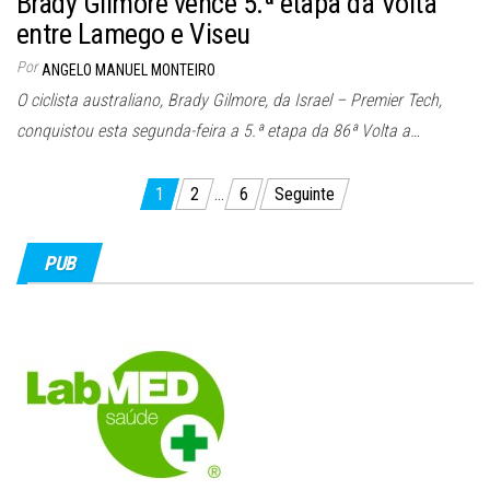
Brady Gilmore vence 5.ª etapa da Volta
entre Lamego e Viseu
Por
ANGELO MANUEL MONTEIRO
O ciclista australiano, Brady Gilmore, da Israel – Premier Tech,
conquistou esta segunda-feira a 5.ª etapa da 86ª Volta a…
Paginação
1
2
…
6
Seguinte
dos
conteúdos
PUB