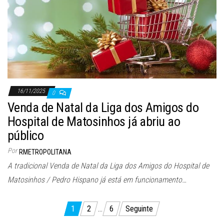
16/11/2025
0
Venda de Natal da Liga dos Amigos do
Hospital de Matosinhos já abriu ao
público
Por
RMETROPOLITANA
A tradicional Venda de Natal da Liga dos Amigos do Hospital de
Matosinhos / Pedro Hispano já está em funcionamento…
Paginação
1
2
…
6
Seguinte