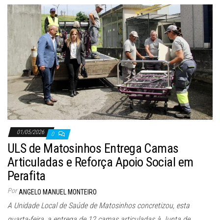
01/05/2026
0
ULS de Matosinhos Entrega Camas
Articuladas e Reforça Apoio Social em
Perafita
Por
ANGELO MANUEL MONTEIRO
A Unidade Local de Saúde de Matosinhos concretizou, esta
quarta-feira, a entrega de 12 camas articuladas à Junta de