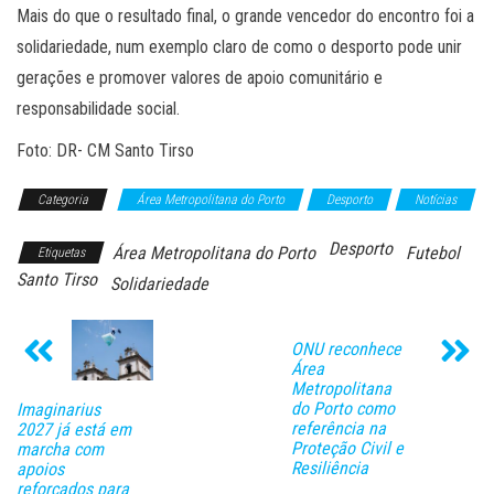
Mais do que o resultado final, o grande vencedor do encontro foi a
solidariedade, num exemplo claro de como o desporto pode unir
gerações e promover valores de apoio comunitário e
responsabilidade social.
Foto: DR- CM Santo Tirso
Categoria
Área Metropolitana do Porto
Desporto
Notícias
Desporto
Área Metropolitana do Porto
Futebol
Etiquetas
Santo Tirso
Solidariedade
ONU reconhece
Área
Metropolitana
do Porto como
Imaginarius
referência na
2027 já está em
Proteção Civil e
marcha com
Resiliência
apoios
reforçados para