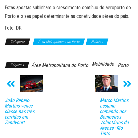
Estas apostas sublinham o crescimento contínuo do aeroporto do
Porto e o seu papel determinante na conetividade aérea do país.
Foto: DR
Categoria
Área Metropolitana do Porto
Notícias
Transporte
Mobilidade
Área Metropolitana do Porto
Porto
Etiquetas
João Rebelo
Marco Martins
Martins vence
assume
classe nas três
comando dos
corridas em
Bombeiros
Zandvoort
Voluntários da
Areosa–Rio
Tinto