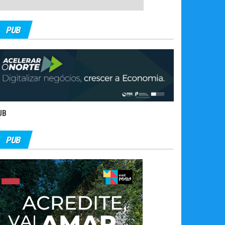
PUB
UB
PUB