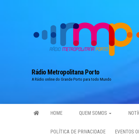
Skip
to
the
content
Rádio Metropolitana Porto
A Rádio online do Grande Porto para todo Mundo
HOME
QUEM SOMOS
NOTÍ
POLÍTICA DE PRIVACIDADE
EVENTOS O