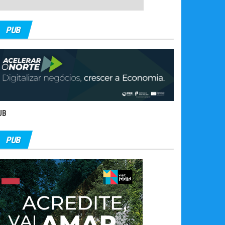
PUB
UB
PUB