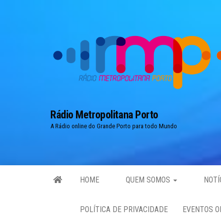
Skip
to
the
content
Rádio Metropolitana Porto
A Rádio online do Grande Porto para todo Mundo
HOME
QUEM SOMOS
NOTÍ
POLÍTICA DE PRIVACIDADE
EVENTOS O