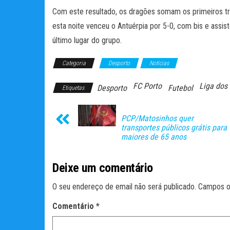
Com este resultado, os dragões somam os primeiros t
esta noite venceu o Antuérpia por 5-0, com bis e assis
último lugar do grupo.
Categoria
Desporto
Notícias
FC Porto
Liga dos
Desporto
Futebol
Etiquetas
PCP/Matosinhos quer
transportes públicos grátis para
maiores de 65 anos
Deixe um comentário
O seu endereço de email não será publicado.
Campos o
Comentário
*