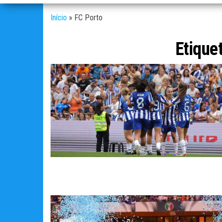
Início
»
FC Porto
Etique