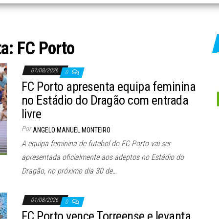
ta:
FC Porto
07/08/2026
0
FC Porto apresenta equipa feminina
no Estádio do Dragão com entrada
livre
Por
ANGELO MANUEL MONTEIRO
A equipa feminina de futebol do FC Porto vai ser
apresentada oficialmente aos adeptos no Estádio do
Dragão, no próximo dia 30 de…
01/08/2026
0
FC Porto vence Torreense e levanta