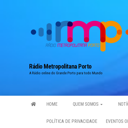
Skip
to
the
content
Rádio Metropolitana Porto
A Rádio online do Grande Porto para todo Mundo
HOME
QUEM SOMOS
NOTÍ
POLÍTICA DE PRIVACIDADE
EVENTOS O