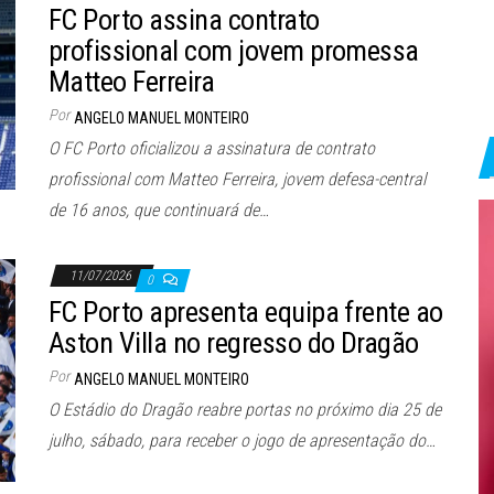
FC Porto assina contrato
profissional com jovem promessa
Matteo Ferreira
Por
ANGELO MANUEL MONTEIRO
O FC Porto oficializou a assinatura de contrato
profissional com Matteo Ferreira, jovem defesa-central
de 16 anos, que continuará de…
11/07/2026
0
FC Porto apresenta equipa frente ao
Aston Villa no regresso do Dragão
Por
ANGELO MANUEL MONTEIRO
O Estádio do Dragão reabre portas no próximo dia 25 de
julho, sábado, para receber o jogo de apresentação do…