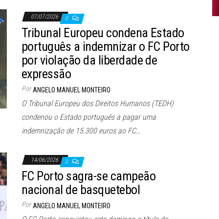
07/07/2026
0
Tribunal Europeu condena Estado
português a indemnizar o FC Porto
por violação da liberdade de
expressão
Por
ANGELO MANUEL MONTEIRO
O Tribunal Europeu dos Direitos Humanos (TEDH)
condenou o Estado português a pagar uma
indemnização de 15.300 euros ao FC…
14/06/2026
0
FC Porto sagra-se campeão
nacional de basquetebol
Por
ANGELO MANUEL MONTEIRO