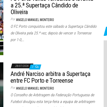
a 25.ª Supertaça Cândido de
Oliveira
Por
ANGELO MANUEL MONTEIRO
O FC Porto conquistou este sábado a Supertaça Cândido
de Oliveira pela 25.ª vez, depois de vencer o Torreense
por 1-0,…
28/07/2026
0
André Narciso arbitra a Supertaça
entre FC Porto e Torreense
Por
ANGELO MANUEL MONTEIRO
O Conselho de Arbitragem da Federação Portuguesa de
Futebol divulgou esta terça-feira a equipa de arbitragem