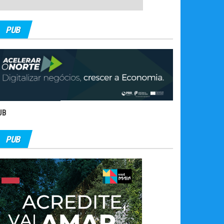
PUB
UB
PUB