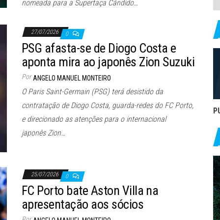
nomeada para a Supertaça Cândido…
27/07/2026
0
PSG afasta-se de Diogo Costa e
aponta mira ao japonês Zion Suzuki
Por
ANGELO MANUEL MONTEIRO
O Paris Saint-Germain (PSG) terá desistido da
contratação de Diogo Costa, guarda-redes do FC Porto,
P
e direcionado as atenções para o internacional
japonês Zion…
25/07/2026
0
FC Porto bate Aston Villa na
apresentação aos sócios
Por