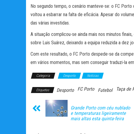
No segundo tempo, o cenário manteve-se: o FC Porto con
voltou a esbarrar na falta de eficácia. Apesar do vol
das várias investidas.
A situação complicou-se ainda mais nos minutos finais, 
sobre Luis Suárez, deixando a equipa reduzida a dez jo
Com este resultado, o FC Porto despede-se da compet
em vários momentos, mas sem conseguir traduzi-la em 
Categoria
Desporto
Notícias
FC Porto
Taça de 
Desporto
Futebol
Etiquetas
Grande Porto com céu nublado
e temperaturas ligeiramente
mais altas esta quinta-feira