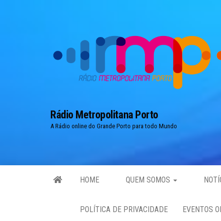
Skip
to
the
content
Rádio Metropolitana Porto
A Rádio online do Grande Porto para todo Mundo
HOME
QUEM SOMOS
NOTÍ
POLÍTICA DE PRIVACIDADE
EVENTOS O