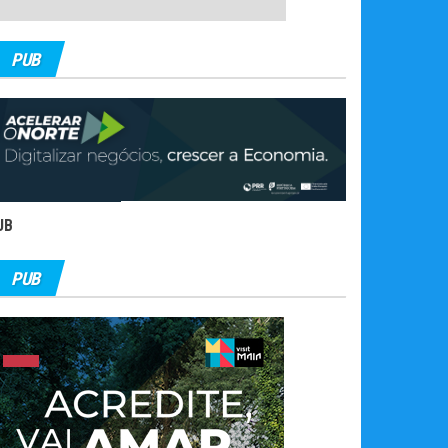
PUB
UB
PUB