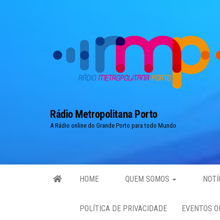
Skip
to
the
content
Rádio Metropolitana Porto
A Rádio online do Grande Porto para todo Mundo
HOME
QUEM SOMOS
NOTÍ
POLÍTICA DE PRIVACIDADE
EVENTOS O