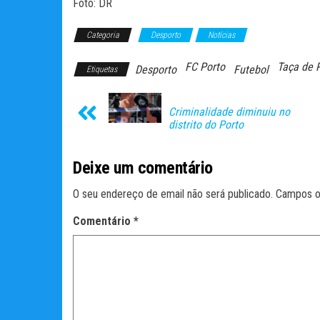
Foto: DR
Categoria
Desporto
Notícias
FC Porto
Taça de 
Desporto
Futebol
Etiquetas
Criminalidade diminuiu no
distrito do Porto
Deixe um comentário
O seu endereço de email não será publicado.
Campos o
Comentário
*