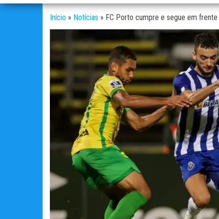
Início
»
Notícias
»
FC Porto cumpre e segue em frente 