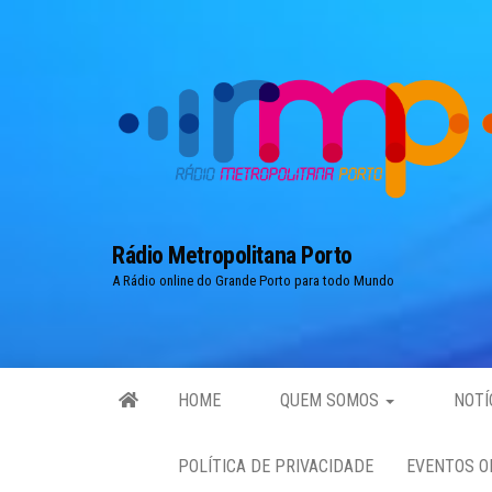
Skip
to
the
content
Rádio Metropolitana Porto
A Rádio online do Grande Porto para todo Mundo
HOME
QUEM SOMOS
NOTÍ
POLÍTICA DE PRIVACIDADE
EVENTOS O