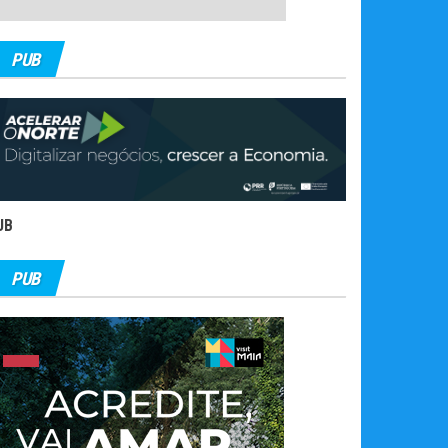
PUB
UB
PUB