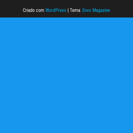
Criado com
WordPress
|
Tema:
Envo Magazine