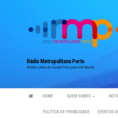
Skip
to
the
content
Rádio Metropolitana Porto
A Rádio online do Grande Porto para todo Mundo
HOME
QUEM SOMOS
NOTÍ
POLÍTICA DE PRIVACIDADE
EVENTOS O