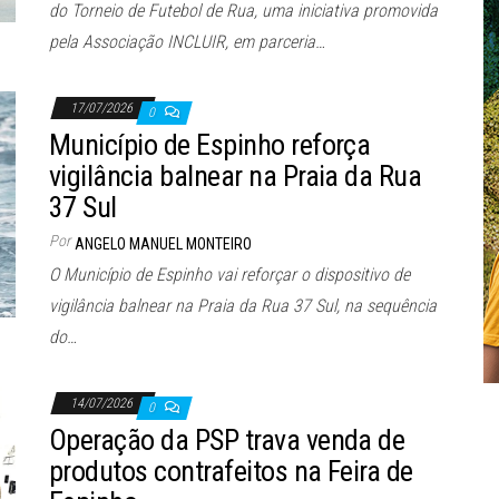
do Torneio de Futebol de Rua, uma iniciativa promovida
pela Associação INCLUIR, em parceria…
17/07/2026
0
Município de Espinho reforça
vigilância balnear na Praia da Rua
37 Sul
Por
ANGELO MANUEL MONTEIRO
O Município de Espinho vai reforçar o dispositivo de
vigilância balnear na Praia da Rua 37 Sul, na sequência
do…
14/07/2026
0
Operação da PSP trava venda de
produtos contrafeitos na Feira de