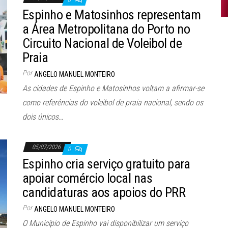
0
Espinho e Matosinhos representam
a Área Metropolitana do Porto no
Circuito Nacional de Voleibol de
Praia
Por
ANGELO MANUEL MONTEIRO
As cidades de Espinho e Matosinhos voltam a afirmar-se
como referências do voleibol de praia nacional, sendo os
dois únicos…
05/07/2026
0
Espinho cria serviço gratuito para
apoiar comércio local nas
candidaturas aos apoios do PRR
Por
ANGELO MANUEL MONTEIRO
O Município de Espinho vai disponibilizar um serviço