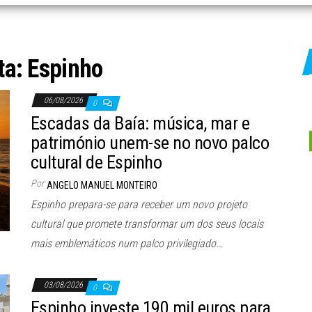
ta:
Espinho
06/08/2026
0
Escadas da Baía: música, mar e
património unem-se no novo palco
cultural de Espinho
Por
ANGELO MANUEL MONTEIRO
Espinho prepara-se para receber um novo projeto
cultural que promete transformar um dos seus locais
mais emblemáticos num palco privilegiado…
03/08/2026
0
Espinho investe 190 mil euros para