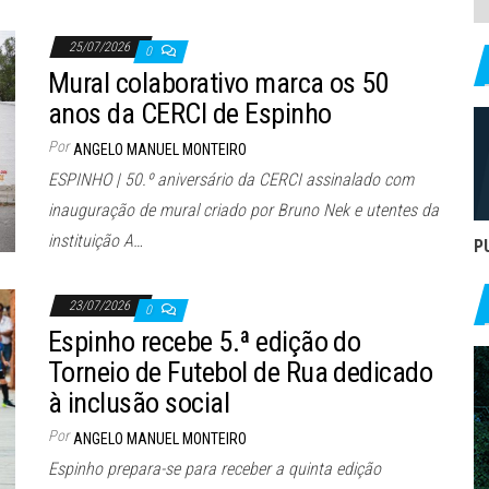
25/07/2026
0
Mural colaborativo marca os 50
anos da CERCI de Espinho
Por
ANGELO MANUEL MONTEIRO
ESPINHO | 50.º aniversário da CERCI assinalado com
inauguração de mural criado por Bruno Nek e utentes da
instituição A…
P
23/07/2026
0
Espinho recebe 5.ª edição do
Torneio de Futebol de Rua dedicado
à inclusão social
Por
ANGELO MANUEL MONTEIRO
Espinho prepara-se para receber a quinta edição