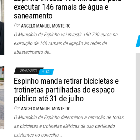
executar 146 ramais de água e
saneamento
Por
ANGELO MANUEL MONTEIRO
O Município de Espinho vai investir 190.790 euros na
execução de 146 ramais de ligação às redes de
abastecimento de…
28/07/2026
0
Espinho manda retirar bicicletas e
trotinetas partilhadas do espaço
público até 31 de julho
Por
ANGELO MANUEL MONTEIRO
O Município de Espinho determinou a remoção de todas
as bicicletas e trotinetas elétricas de uso partilhado
existentes no concelho,…