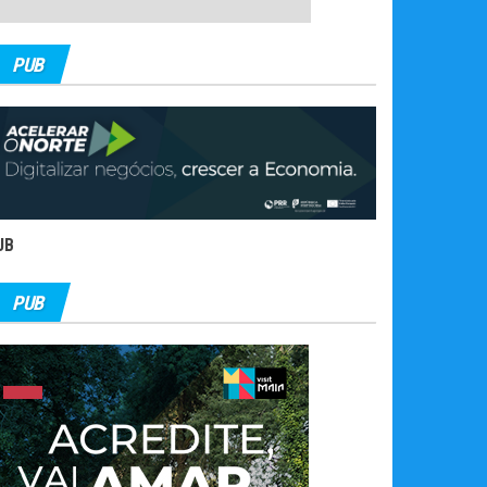
PUB
UB
PUB