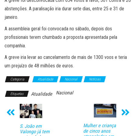
A greve foi desconvocada com 654 votos a favor, 301 contra e 20
abstenções. A paralisação iria durar sete dias, entre 25 e 31 de
janeiro.
A assembleia geral foi convocada no sábado, depois dos
profissionais terem chumbado a proposta apresentada pela
companhia.
A greve iria levar ao cancelamento de mais de 1300 voos e teria
um prejuízo de 48 milhões de euros.
Categoria
Atualidade
Nacional
Notícias
Nacional
Atualidade
Etiquetas
Mulher e criança
S. João em
de cinco anos
Valongo já tem