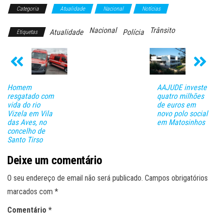
Categoria
Atualidade
Nacional
Notícias
Nacional
Trânsito
Atualidade
Polícia
Etiquetas
Homem
AAJUDE investe
resgatado com
quatro milhões
vida do rio
de euros em
Vizela em Vila
novo polo social
das Aves, no
em Matosinhos
concelho de
Santo Tirso
Deixe um comentário
O seu endereço de email não será publicado.
Campos obrigatórios
marcados com
*
Comentário
*