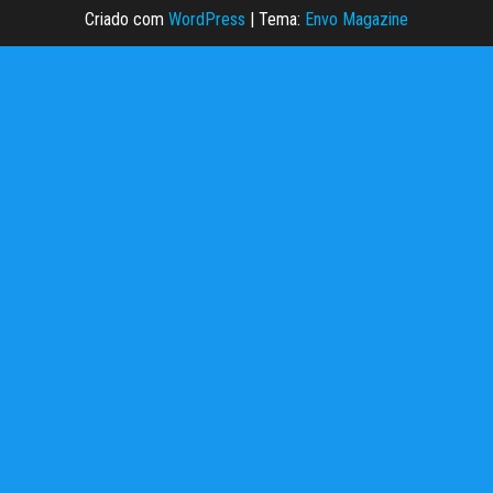
Criado com
WordPress
|
Tema:
Envo Magazine