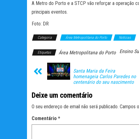
A Metro do Porto e a STCP vão reforçar a operação com
principais eventos.
Foto: DR
Categoria
Área Metropolitana do Porto
Notícias
Ensino Su
Área Metropolitana do Porto
Etiquetas
Santa Maria da Feira
homenageia Carlos Paredes no
centenário do seu nascimento
Deixe um comentário
O seu endereço de email não será publicado.
Campos o
Comentário
*