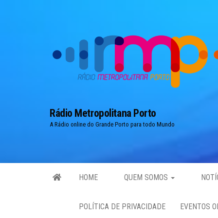
Skip
to
the
content
Rádio Metropolitana Porto
A Rádio online do Grande Porto para todo Mundo
HOME
QUEM SOMOS
NOTÍ
POLÍTICA DE PRIVACIDADE
EVENTOS O