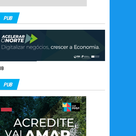
PUB
UB
PUB