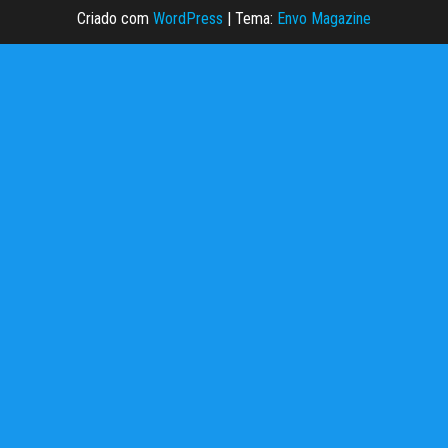
Criado com
WordPress
|
Tema:
Envo Magazine