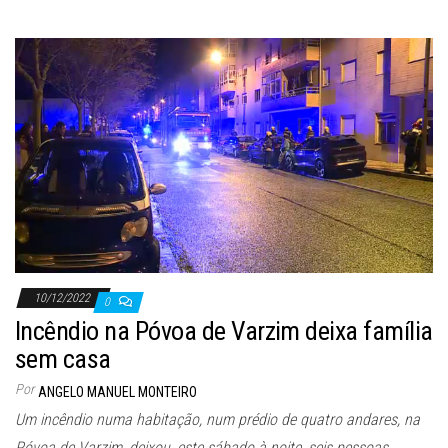
10/12/2022
0
Incêndio na Póvoa de Varzim deixa família
sem casa
Por
ANGELO MANUEL MONTEIRO
Um incêndio numa habitação, num prédio de quatro andares, na
Póvoa de Varzim, deixou, este sábado à noite, seis pessoas…