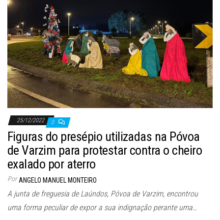
25/12/2022
0
Figuras do presépio utilizadas na Póvoa
de Varzim para protestar contra o cheiro
exalado por aterro
Por
ANGELO MANUEL MONTEIRO
A junta de freguesia de Laúndos, Póvoa de Varzim, encontrou
uma forma peculiar de expor a sua indignação perante uma…