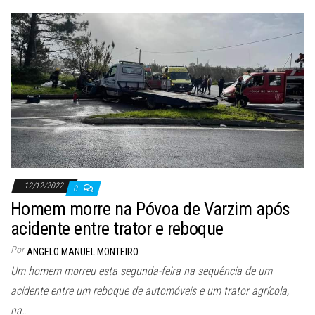
12/12/2022
0
Homem morre na Póvoa de Varzim após
acidente entre trator e reboque
Por
ANGELO MANUEL MONTEIRO
Um homem morreu esta segunda-feira na sequência de um
acidente entre um reboque de automóveis e um trator agrícola,
na…