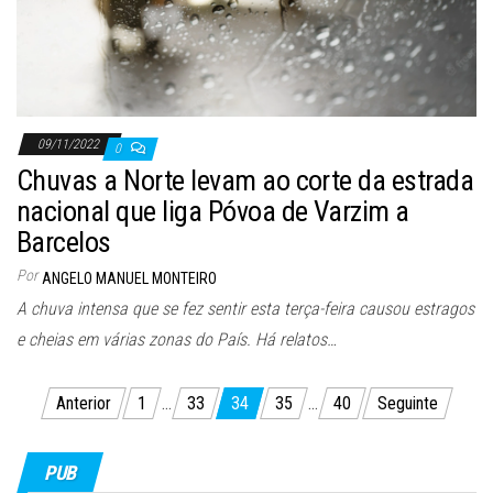
09/11/2022
0
Chuvas a Norte levam ao corte da estrada
nacional que liga Póvoa de Varzim a
Barcelos
Por
ANGELO MANUEL MONTEIRO
A chuva intensa que se fez sentir esta terça-feira causou estragos
e cheias em várias zonas do País. Há relatos…
Paginação
Anterior
1
…
33
34
35
…
40
Seguinte
dos
conteúdos
PUB