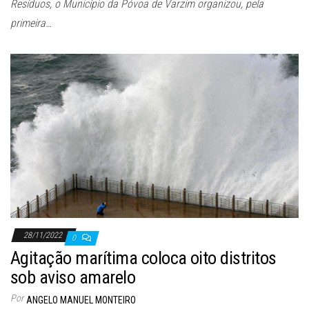
Resíduos, o Município da Póvoa de Varzim organizou, pela
primeira…
28/11/2022
0
Agitação marítima coloca oito distritos
sob aviso amarelo
Por
ANGELO MANUEL MONTEIRO