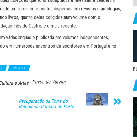
 com duas coleções que foram adaptadas à televisão e venderam
cado um romance e contos dispersos em revistas e antologias,
nco livros, quatro deles coligidos num volume com o
dação Inês de Castro, e o mais recente,
em várias línguas e publicada em volumes independentes,
ipado em numerosos encontros de escritores em Portugal e no
P
es
Notícias
Póvoa de Varzim
Cultura e Artes
Recuperação da Torre do
Relógio da Câmara do Porto