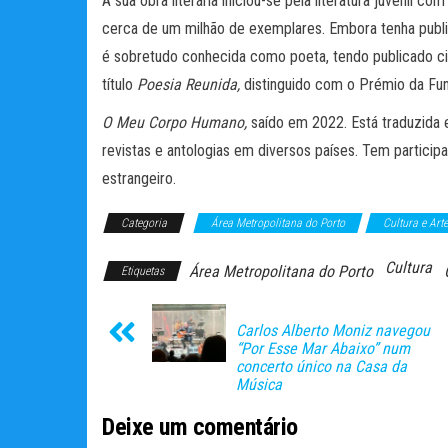
A sua obra literária iniciou-se pela literatura juvenil
cerca de um milhão de exemplares. Embora tenha publi
é sobretudo conhecida como poeta, tendo publicado ci
título
Poesia Reunida,
distinguido com o Prémio da Fun
O Meu Corpo Humano,
saído em 2022. Está traduzida 
revistas e antologias em diversos países. Tem partic
estrangeiro.
Categoria
Área Metropolitana do Porto
Cultura e Art
Cultura
Área Metropolitana do Porto
Etiquetas
Carlos Alberto Moniz navegou
“Por Esse Mar Abaixo” num
concerto único na Casa da
Música
Deixe um comentário