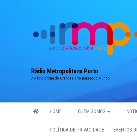
Skip
to
the
content
Rádio Metropolitana Porto
A Rádio online do Grande Porto para todo Mundo
HOME
QUEM SOMOS
NOTÍ
POLÍTICA DE PRIVACIDADE
EVENTOS O