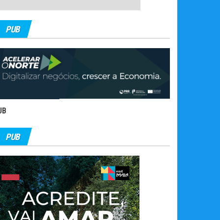
PUB
UB
PUB