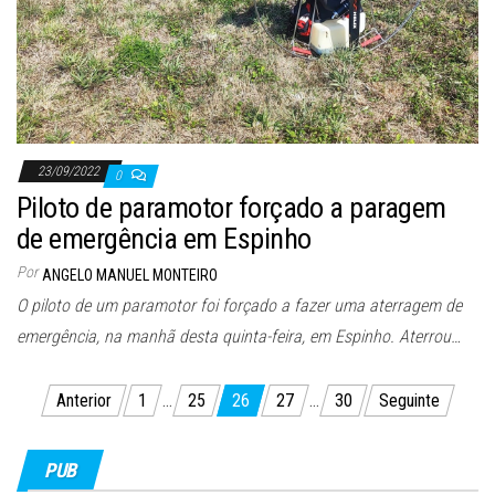
23/09/2022
0
Piloto de paramotor forçado a paragem
de emergência em Espinho
Por
ANGELO MANUEL MONTEIRO
O piloto de um paramotor foi forçado a fazer uma aterragem de
emergência, na manhã desta quinta-feira, em Espinho. Aterrou…
Paginação
Anterior
1
…
25
26
27
…
30
Seguinte
dos
conteúdos
PUB