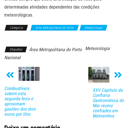
determinadas atividades dependentes das condições
meteorológicas.
Categoria
Área Metropolitana do Porto
Meteorologia
Notícias
Meteorologia
Área Metropolitana do Porto
Etiquetas
Nacional
Combustíveis
XXV Capítulo da
sobem esta
Confraria
segunda-feira e
Gastronómica do
aproximam
Mar reuniu
gasóleo dos dois
confrades em
euros por litro
Matosinhos