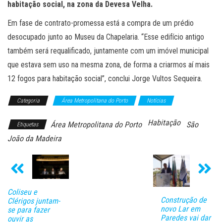
habitação social, na zona da Devesa Velha.
Em fase de contrato-promessa está a compra de um prédio
desocupado junto ao Museu da Chapelaria. “Esse edifício antigo
também será requalificado, juntamente com um imóvel municipal
que estava sem uso na mesma zona, de forma a criarmos aí mais
12 fogos para habitação social”, conclui Jorge Vultos Sequeira.
Categoria
Área Metropolitana do Porto
Notícias
Habitação
Área Metropolitana do Porto
São
Etiquetas
João da Madeira
Coliseu e
Construção de
Clérigos juntam-
novo Lar em
se para fazer
Paredes vai dar
ouvir as