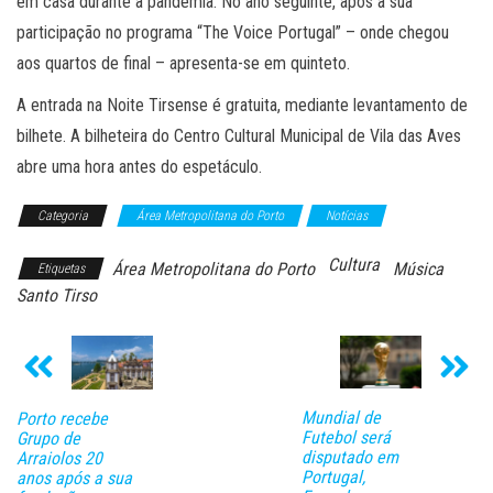
em casa durante a pandemia. No ano seguinte, após a sua
participação no programa “The Voice Portugal” – onde chegou
aos quartos de final – apresenta-se em quinteto.
A entrada na Noite Tirsense é gratuita, mediante levantamento de
bilhete. A bilheteira do Centro Cultural Municipal de Vila das Aves
abre uma hora antes do espetáculo.
Categoria
Área Metropolitana do Porto
Notícias
Cultura
Área Metropolitana do Porto
Música
Etiquetas
Santo Tirso
Mundial de
Porto recebe
Futebol será
Grupo de
disputado em
Arraiolos 20
Portugal,
anos após a sua