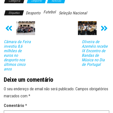
Categoria
Desporto
Notícias
Futebol
Desporto
Seleção Nacional
Etiquetas
Câmara da Feira
Oliveira de
investiu 8,6
Azeméis recebe
milhões de
IX Encontro de
euros no
Bandas de
desporto nos
Música no Dia
últimos cinco
de Portugal
anos
Deixe um comentário
O seu endereço de email não será publicado.
Campos obrigatórios
marcados com
*
Comentário
*