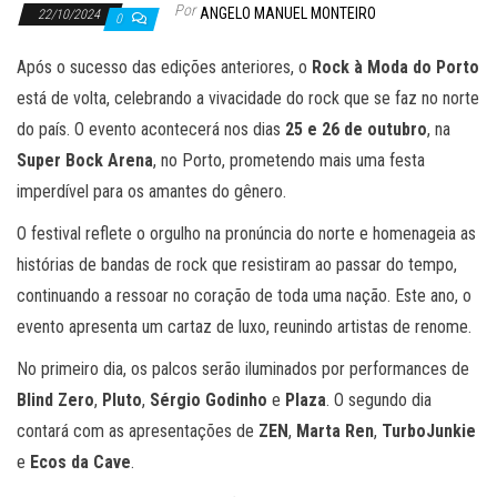
Por
ANGELO MANUEL MONTEIRO
22/10/2024
0
Após o sucesso das edições anteriores, o
Rock à Moda do Porto
está de volta, celebrando a vivacidade do rock que se faz no norte
do país. O evento acontecerá nos dias
25 e 26 de outubro
, na
Super Bock Arena
, no Porto, prometendo mais uma festa
imperdível para os amantes do gênero.
O festival reflete o orgulho na pronúncia do norte e homenageia as
histórias de bandas de rock que resistiram ao passar do tempo,
continuando a ressoar no coração de toda uma nação. Este ano, o
evento apresenta um cartaz de luxo, reunindo artistas de renome.
No primeiro dia, os palcos serão iluminados por performances de
Blind Zero
,
Pluto
,
Sérgio Godinho
e
Plaza
. O segundo dia
contará com as apresentações de
ZEN
,
Marta Ren
,
TurboJunkie
e
Ecos da Cave
.