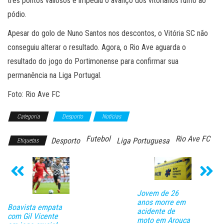
três pontos valiosos e impediu o avanço dos vitorianos rumo ao
pódio.
Apesar do golo de Nuno Santos nos descontos, o Vitória SC não
conseguiu alterar o resultado. Agora, o Rio Ave aguarda o
resultado do jogo do Portimonense para confirmar sua
permanência na Liga Portugal.
Foto: Rio Ave FC
Categoria
Desporto
Notícias
Futebol
Rio Ave FC
Desporto
Liga Portuguesa
Etiquetas
Jovem de 26
anos morre em
Boavista empata
acidente de
com Gil Vicente
moto em Arouca