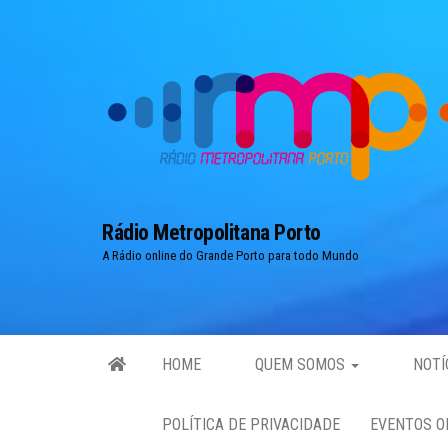
Skip
to
the
content
Rádio Metropolitana Porto
A Rádio online do Grande Porto para todo Mundo
HOME
QUEM SOMOS
NOTÍ
POLÍTICA DE PRIVACIDADE
EVENTOS O