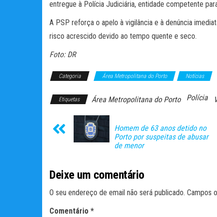
entregue à Polícia Judiciária, entidade competente para
A PSP reforça o apelo à vigilância e à denúncia imed
risco acrescido devido ao tempo quente e seco.
Foto: DR
Categoria
Área Metropolitana do Porto
Notícias
Polícia
Área Metropolitana do Porto
Etiquetas
Homem de 63 anos detido no
Porto por suspeitas de abusar
de menor
Deixe um comentário
O seu endereço de email não será publicado.
Campos o
Comentário
*