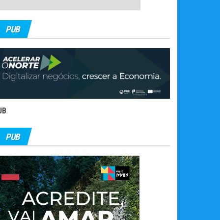
PUB
UB
PUB