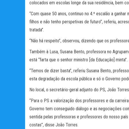
colocados em escolas longe da sua residência, bem com
“Com quase 50 anos, continuo no 4.º escalão a ganhar m
filhos e não tenho perspetivas de futuro”, referiu, acr
tratada”.
“Não há respeito”, observou, dizendo que os professor
Também à Lusa, Susana Bento, professora no Agrupamen
está “farta que o senhor ministro [da Educação] minta”.
“Temos de dizer basta”, referiu Susana Bento, professo
esta degradação da escola pública e só o Governo pode 
No local, o secretário-geral adjunto do PS, João Torre
“Para o PS a valorização dos professores e da carreir
Governo tem conseguido diálogo e as negociações com 
sentida pelas professoras e professores do nosso paí
costas”, disse João Torres.