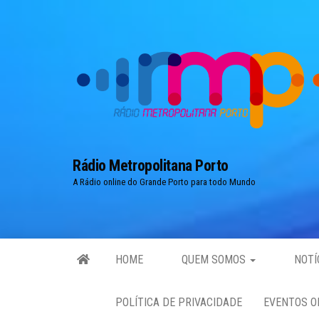
Skip
to
the
content
Rádio Metropolitana Porto
A Rádio online do Grande Porto para todo Mundo
HOME
QUEM SOMOS
NOTÍ
POLÍTICA DE PRIVACIDADE
EVENTOS O