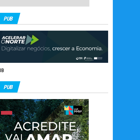
PUB
UB
PUB