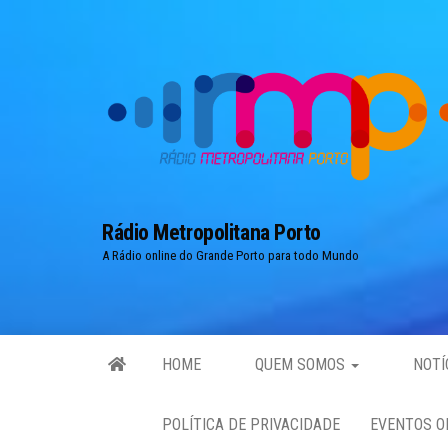
Skip
to
the
content
Rádio Metropolitana Porto
A Rádio online do Grande Porto para todo Mundo
HOME
QUEM SOMOS
NOTÍ
POLÍTICA DE PRIVACIDADE
EVENTOS O