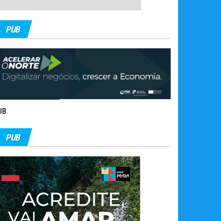
PUB
UB
PUB