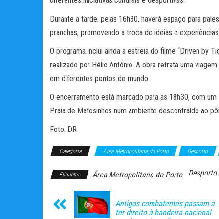
diferentes iniciativas culturais e desportivas.
Durante a tarde, pelas 16h30, haverá espaço para pales
pranchas, promovendo a troca de ideias e experiências 
O programa inclui ainda a estreia do filme “Driven by 
realizado por Hélio António. A obra retrata uma viagem 
em diferentes pontos do mundo.
O encerramento está marcado para as 18h30, com um D
Praia de Matosinhos num ambiente descontraído ao pôr
Foto: DR
Categoria
Área Metropolitana do Porto
Desporto
Desporto
Área Metropolitana do Porto
Etiquetas
Antigos combatentes passam a
ter direito à bandeira nacional