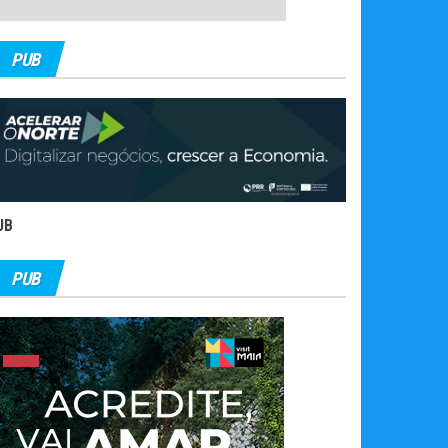
PUB
UB
PUB