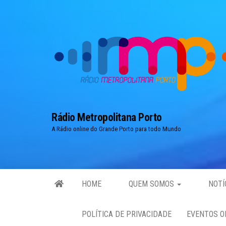
Skip
to
the
content
Rádio Metropolitana Porto
A Rádio online do Grande Porto para todo Mundo
HOME
QUEM SOMOS
NOTÍ
POLÍTICA DE PRIVACIDADE
EVENTOS O