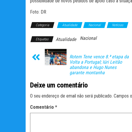
possibilidade de novos pedidos de apoio caso a situaç
Foto: DR
Categoria
Atualidade
Nacional
Notícias
Nacional
Atualidade
Etiquetas
Rotem Tene vence 8.ª etapa da
Volta a Portugal; Iúri Leitão
abandona e Hugo Nunes
garante montanha
Deixe um comentário
O seu endereço de email não será publicado.
Campos o
Comentário
*