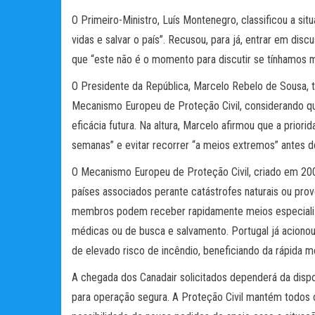
O Primeiro-Ministro, Luís Montenegro, classificou a sit
vidas e salvar o país”. Recusou, para já, entrar em dis
que “este não é o momento para discutir se tínhamos 
O Presidente da República, Marcelo Rebelo de Sousa, 
Mecanismo Europeu de Proteção Civil, considerando qu
eficácia futura. Na altura, Marcelo afirmou que a prior
semanas” e evitar recorrer “a meios extremos” antes 
O Mecanismo Europeu de Proteção Civil, criado em 20
países associados perante catástrofes naturais ou pr
membros podem receber rapidamente meios especializ
médicas ou de busca e salvamento. Portugal já acion
de elevado risco de incêndio, beneficiando da rápida mo
A chegada dos Canadair solicitados dependerá da dispo
para operação segura. A Proteção Civil mantém todos 