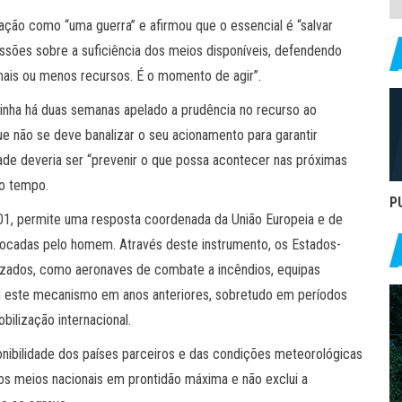
uação como “uma guerra” e afirmou que o essencial é “salvar
cussões sobre a suficiência dos meios disponíveis, defendendo
mais ou menos recursos. É o momento de agir”.
tinha há duas semanas apelado a prudência no recurso ao
e não se deve banalizar o seu acionamento para garantir
idade deveria ser “prevenir o que possa acontecer nas próximas
do tempo.
P
01, permite uma resposta coordenada da União Europeia e de
ovocadas pelo homem. Através deste instrumento, os Estados-
ados, como aeronaves de combate a incêndios, equipas
ou este mecanismo em anos anteriores, sobretudo em períodos
bilização internacional.
nibilidade dos países parceiros e das condições meteorológicas
os meios nacionais em prontidão máxima e não exclui a