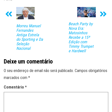
Beach Party by
Morreu Manuel
Nova Era:
Fernandes
Matosinhos
Antiga Estrela
Recebe a 15ª
do Sporting e Da
Edição com
Seleção
Timmy Trumpet
Nacional
e Hardwell
Deixe um comentário
O seu endereço de email não será publicado.
Campos obrigatórios
marcados com
*
Comentário
*