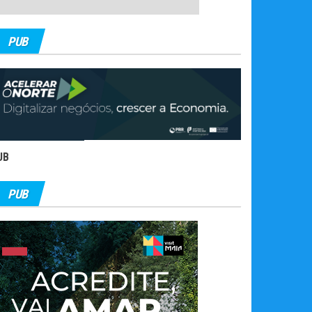
PUB
UB
PUB