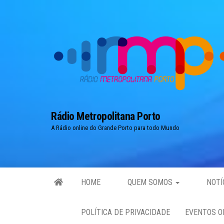
Skip
to
the
content
Rádio Metropolitana Porto
A Rádio online do Grande Porto para todo Mundo
HOME
QUEM SOMOS
NOTÍ
POLÍTICA DE PRIVACIDADE
EVENTOS O