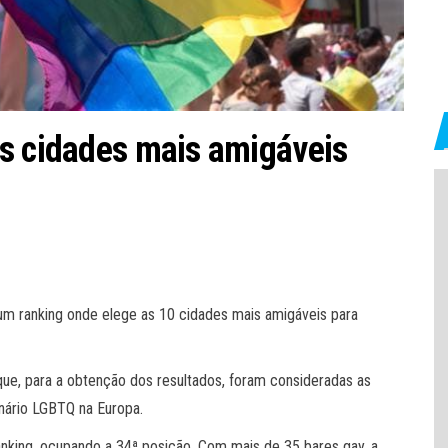
as cidades mais amigáveis
 um ranking onde elege as 10 cidades mais amigáveis para
que, para a obtenção dos resultados, foram consideradas as
nário LGBTQ na Europa.
nking, ocupando a 34ª posição. Com mais de 35 bares gay, a