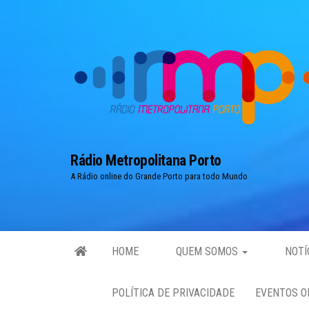
Skip
to
the
content
Rádio Metropolitana Porto
A Rádio online do Grande Porto para todo Mundo
HOME
QUEM SOMOS
NOTÍ
POLÍTICA DE PRIVACIDADE
EVENTOS O