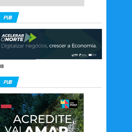
PUB
UB
PUB