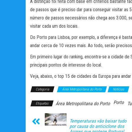
A distinção foi feita com base em critérios bastante 
de passos que é preciso dar para conseguir visitar as 5 
número de passos necessários não chega aos 3.000, 
visitar cada um dos locais.
Do Porto para Lisboa, por exemplo, a diferença é basta
andar cerca de 10 vezes mais. Ao todo, serão precisos
Em primeiro lugar do ranking, encontra-se a cidade de 
principais pontos de interesse do local.
Veja, abaixo, o top 15 de cidades da Europa para andar 
Categoria
Área Metropolitana do Porto
Notícias
Porto
Área Metropolitana do Porto
Tu
Etiquetas
Temperaturas vão baixar tudo
por causa do anticiclone dos
Açores que protege Portugal