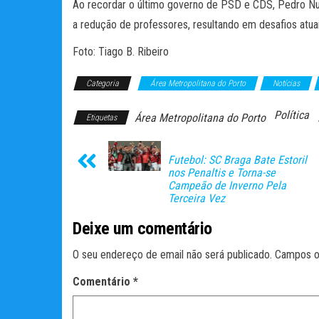
Ao recordar o último governo de PSD e CDS, Pedro Nu
a redução de professores, resultando em desafios atua
Foto: Tiago B. Ribeiro
Categoria
Área Metropolitana do Porto
Notícias
Política
Área Metropolitana do Porto
Etiquetas
Futebol: SC Braga Bate Estoril
nos Penaltis e Torna-se
Campeão de Inverno Pela
Terceira Vez
Deixe um comentário
O seu endereço de email não será publicado.
Campos o
Comentário
*