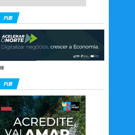
PUB
UB
PUB