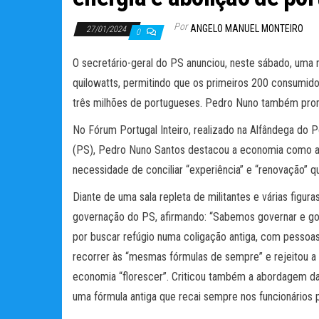
Por
ANGELO MANUEL MONTEIRO
27/01/2024
0
O secretário-geral do PS anunciou, neste sábado, uma r
quilowatts, permitindo que os primeiros 200 consumid
três milhões de portugueses. Pedro Nuno também prom
No Fórum Portugal Inteiro, realizado na Alfândega do Po
(PS), Pedro Nuno Santos destacou a economia como a pr
necessidade de conciliar “experiência” e “renovação” 
Diante de uma sala repleta de militantes e várias figur
governação do PS, afirmando: “Sabemos governar e gov
por buscar refúgio numa coligação antiga, com pessoa
recorrer às “mesmas fórmulas de sempre” e rejeitou a i
economia “florescer”. Criticou também a abordagem da
uma fórmula antiga que recai sempre nos funcionários p