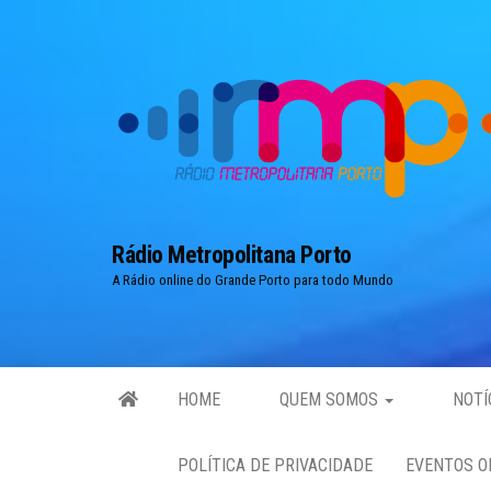
Skip
to
the
content
Rádio Metropolitana Porto
A Rádio online do Grande Porto para todo Mundo
HOME
QUEM SOMOS
NOTÍ
POLÍTICA DE PRIVACIDADE
EVENTOS O