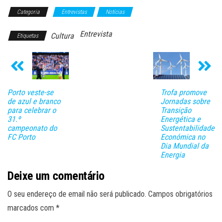
Categoria
Entrevistas
Notícias
Entrevista
Cultura
Etiquetas
Porto veste-se
Trofa promove
de azul e branco
Jornadas sobre
para celebrar o
Transição
31.º
Energética e
campeonato do
Sustentabilidade
FC Porto
Económica no
Dia Mundial da
Energia
Deixe um comentário
O seu endereço de email não será publicado.
Campos obrigatórios
marcados com
*