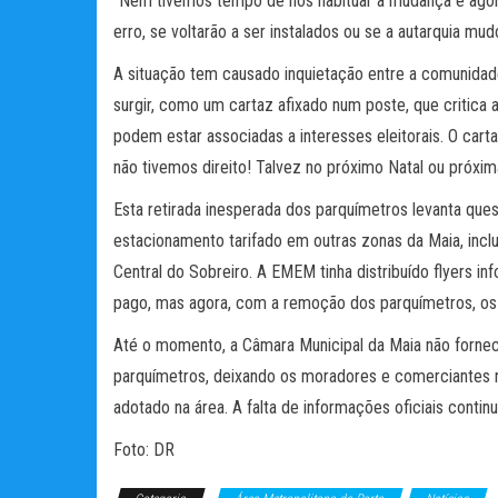
“Nem tivemos tempo de nos habituar à mudança e ago
erro, se voltarão a ser instalados ou se a autarquia mu
A situação tem causado inquietação entre a comunid
surgir, como um cartaz afixado num poste, que critica 
podem estar associadas a interesses eleitorais. O carta
não tivemos direito! Talvez no próximo Natal ou próx
Esta retirada inesperada dos parquímetros levanta que
estacionamento tarifado em outras zonas da Maia, incl
Central do Sobreiro. A EMEM tinha distribuído flyers 
pago, mas agora, com a remoção dos parquímetros, os
Até o momento, a Câmara Municipal da Maia não forn
parquímetros, deixando os moradores e comerciantes 
adotado na área. A falta de informações oficiais contin
Foto: DR