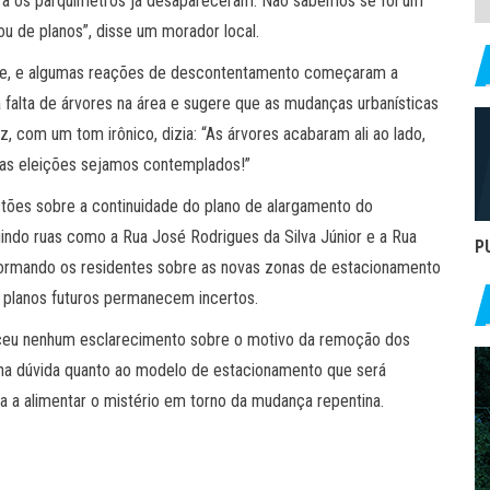
ra os parquímetros já desapareceram. Não sabemos se foi um
dou de planos”, disse um morador local.
ade, e algumas reações de descontentamento começaram a
a falta de árvores na área e sugere que as mudanças urbanísticas
z, com um tom irônico, dizia: “As árvores acabaram ali ao lado,
imas eleições sejamos contemplados!”
stões sobre a continuidade do plano de alargamento do
uindo ruas como a Rua José Rodrigues da Silva Júnior e a Rua
P
informando os residentes sobre as novas zonas de estacionamento
 planos futuros permanecem incertos.
eceu nenhum esclarecimento sobre o motivo da remoção dos
na dúvida quanto ao modelo de estacionamento que será
ua a alimentar o mistério em torno da mudança repentina.