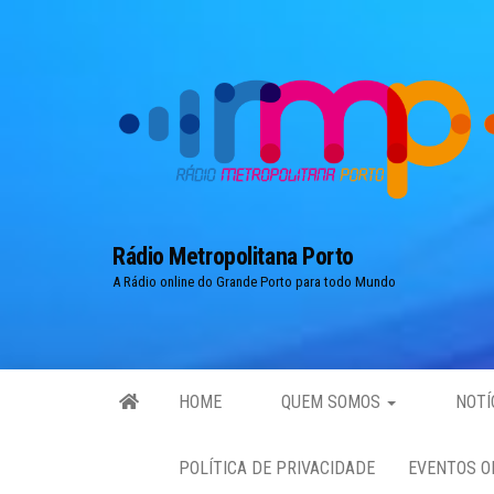
Skip
to
the
content
Rádio Metropolitana Porto
A Rádio online do Grande Porto para todo Mundo
HOME
QUEM SOMOS
NOTÍ
POLÍTICA DE PRIVACIDADE
EVENTOS O