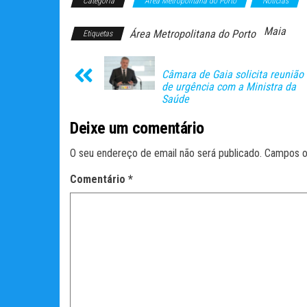
Categoria
Área Metropolitana do Porto
Notícias
Maia
Área Metropolitana do Porto
Etiquetas
Câmara de Gaia solicita reunião
de urgência com a Ministra da
Saúde
Deixe um comentário
O seu endereço de email não será publicado.
Campos o
Comentário
*