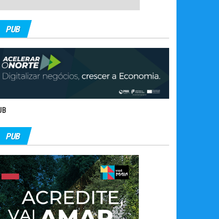
PUB
UB
PUB