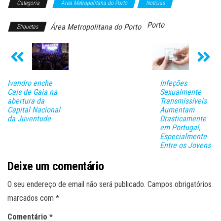
Categoria
Área Metropolitana do Porto
Notícias
Porto
Área Metropolitana do Porto
Etiquetas
Ivandro enche
Infeções
Cais de Gaia na
Sexualmente
abertura da
Transmissíveis
Capital Nacional
Aumentam
da Juventude
Drasticamente
em Portugal,
Especialmente
Entre os Jovens
Deixe um comentário
O seu endereço de email não será publicado.
Campos obrigatórios
marcados com
*
Comentário
*