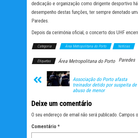
dedicação e organização como dirigente desportivo há 
desempenho destas funções, ter sempre denotado uma 
Paredes.
Depois da cerimónia oficial, o concerto dos UHF encer
Categoria
Área Metropolitana do Porto
Notícias
Paredes
Área Metropolitana do Porto
Etiquetas
Associação do Porto afasta
treinador detido por suspeita de
abuso de menor
Deixe um comentário
O seu endereço de email não será publicado.
Campos o
Comentário
*