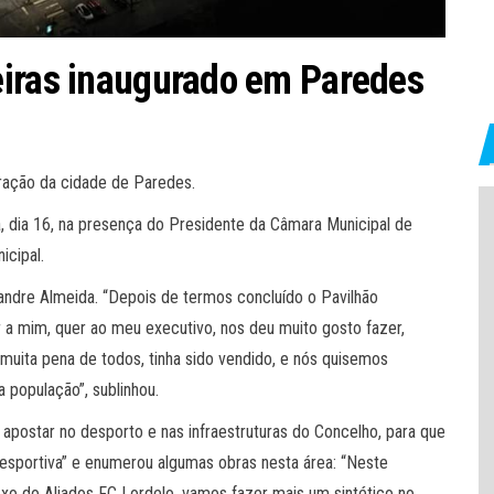
eiras inaugurado em Paredes
oração da cidade de Paredes.
a, dia 16, na presença do Presidente da Câmara Municipal de
icipal.
xandre Almeida. “Depois de termos concluído o Pavilhão
r a mim, quer ao meu executivo, nos deu muito gosto fazer,
muita pena de todos, tinha sido vendido, e nós quisemos
a população”, sublinhou.
a apostar no desporto e nas infraestruturas do Concelho, para que
esportiva” e enumerou algumas obras nesta área: “Neste
xo do Aliados FC Lordelo, vamos fazer mais um sintético no