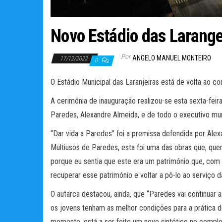
Novo Estádio das Larang
Por
ANGELO MANUEL MONTEIRO
17/12/2022
0
O Estádio Municipal das Laranjeiras está de volta ao c
A cerimónia de inauguração realizou-se esta sexta-feir
Paredes, Alexandre Almeida, e de todo o executivo mun
“Dar
vida a Paredes” foi a premissa defendida por Ale
Multiusos de Paredes, esta foi uma das obras que, que
porque eu sentia que este era um património que, com 
recuperar esse património e voltar a pô-lo ao serviço d
O autarca destacou, ainda, que “Paredes vai continuar 
os jovens tenham as melhor condições para a prática d
momento, está a ser feito um novo sintético no comple