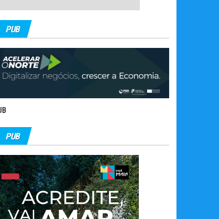
PUB
UB
PUB