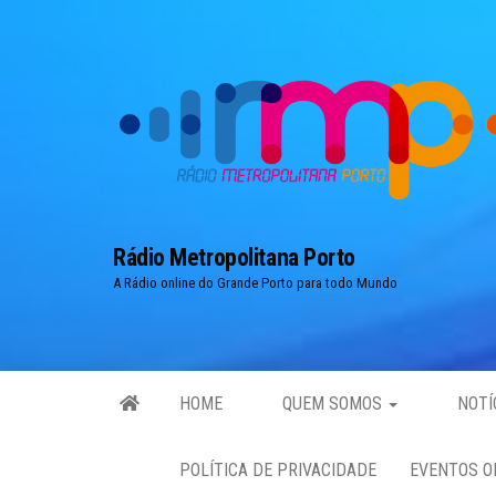
Skip
to
the
content
Rádio Metropolitana Porto
A Rádio online do Grande Porto para todo Mundo
HOME
QUEM SOMOS
NOTÍ
POLÍTICA DE PRIVACIDADE
EVENTOS O