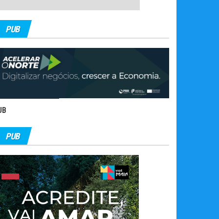
PUB
UB
PUB