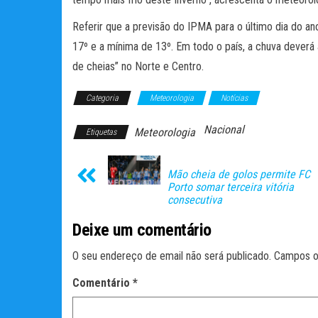
Referir que a previsão do IPMA para o último dia do a
17º e a mínima de 13º. Em todo o país, a chuva deverá ab
de cheias” no Norte e Centro.
Categoria
Meteorologia
Notícias
Nacional
Meteorologia
Etiquetas
Mão cheia de golos permite FC
Porto somar terceira vitória
consecutiva
Deixe um comentário
O seu endereço de email não será publicado.
Campos o
Comentário
*