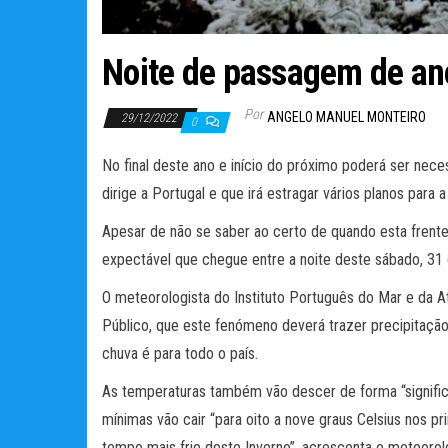
Noite de passagem de ano
Por
ANGELO MANUEL MONTEIRO
29/12/2022
0
No final deste ano e início do próximo poderá ser neces
dirige a Portugal e que irá estragar vários planos para
Apesar de não se saber ao certo de quando esta frente f
expectável que chegue entre a noite deste sábado, 31
O meteorologista do Instituto Português do Mar e da At
Público, que este fenómeno deverá trazer precipitação 
chuva é para todo o país.
As temperaturas também vão descer de forma “significat
mínimas vão cair “para oito a nove graus Celsius nos pr
tempo mais frio deste Inverno”, acrescenta o meteorolo