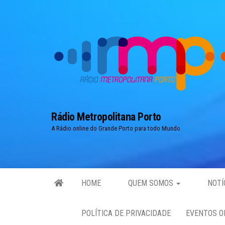
Skip
to
the
content
Rádio Metropolitana Porto
A Rádio online do Grande Porto para todo Mundo
HOME
QUEM SOMOS
NOTÍ
POLÍTICA DE PRIVACIDADE
EVENTOS O