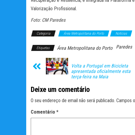
Recuperação e Resiliência, e integrada na Plataforma e
Valorização Profissional.
Foto: CM Paredes
Categoria
Área Metropolitana do Porto
Notícias
Paredes
Área Metropolitana do Porto
Etiquetas
Volta a Portugal em Bicicleta
apresentada oficialmente esta
terça-feira na Maia
Deixe um comentário
O seu endereço de email não será publicado.
Campos o
Comentário
*