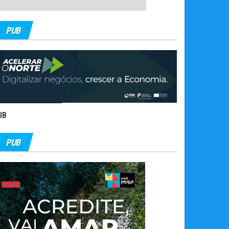
PUB
UB
PUB