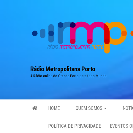
Skip
to
the
content
Rádio Metropolitana Porto
A Rádio online do Grande Porto para todo Mundo
HOME
QUEM SOMOS
NOTÍ
POLÍTICA DE PRIVACIDADE
EVENTOS O