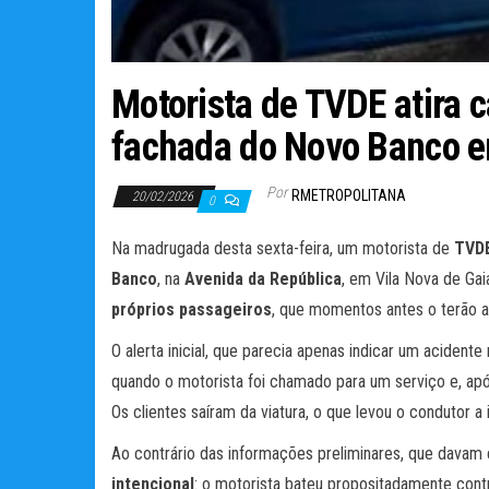
Motorista de TVDE atira 
fachada do Novo Banco 
Por
RMETROPOLITANA
20/02/2026
0
Na madrugada desta sexta-feira, um motorista de
TVD
Banco
, na
Avenida da República
, em Vila Nova de Ga
próprios passageiros
, que momentos antes o terão 
O alerta inicial, que parecia apenas indicar um acident
quando o motorista foi chamado para um serviço e, apó
Os clientes saíram da viatura, o que levou o condutor a 
Ao contrário das informações preliminares, que davam c
intencional
: o motorista bateu propositadamente con