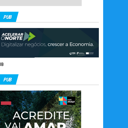
PUB
UB
PUB