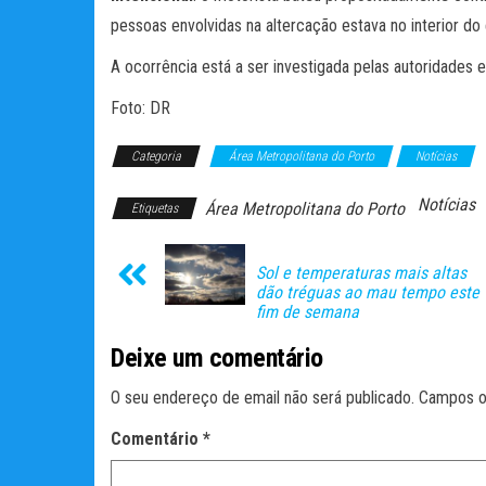
pessoas envolvidas na altercação estava no interior do e
A ocorrência está a ser investigada pelas autoridades e
Foto: DR
Categoria
Área Metropolitana do Porto
Notícias
Notícias
Área Metropolitana do Porto
Etiquetas
Sol e temperaturas mais altas
dão tréguas ao mau tempo este
fim de semana
Deixe um comentário
O seu endereço de email não será publicado.
Campos o
Comentário
*