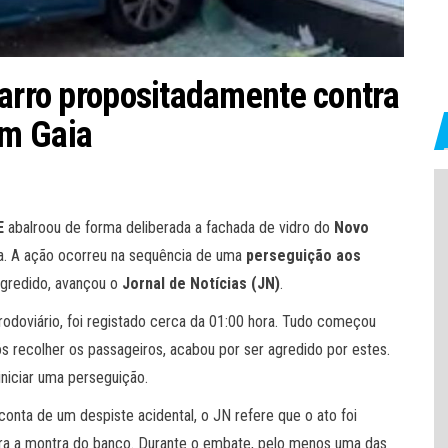
carro propositadamente contra
em Gaia
E
abalroou de forma deliberada a fachada de vidro do
Novo
ia. A ação ocorreu na sequência de uma
perseguição aos
agredido, avançou o
Jornal de Notícias (JN)
.
e rodoviário, foi registado cerca da 01:00 hora. Tudo começou
s recolher os passageiros, acabou por ser agredido por estes.
iniciar uma perseguição.
onta de um despiste acidental, o JN refere que o ato foi
tra a montra do banco. Durante o embate, pelo menos uma das