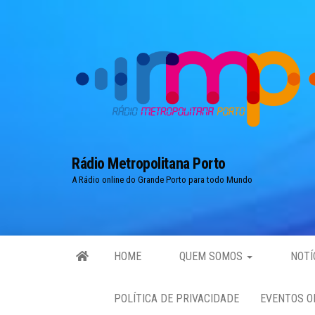
Skip
to
the
content
Rádio Metropolitana Porto
A Rádio online do Grande Porto para todo Mundo
HOME
QUEM SOMOS
NOTÍ
POLÍTICA DE PRIVACIDADE
EVENTOS O