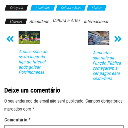
Categoria
Atualidade
Cultura e Artes
Música
Cultura e Artes
Atualidade
Internacional
Etiquetas
Arouca sobe ao
Aumentos
sexto lugar da
salariais da
liga de futebol
Função Pública
após golear
começaram a
Portimonense
ser pagos esta
sexta-feira
Deixe um comentário
O seu endereço de email não será publicado.
Campos obrigatórios
marcados com
*
Comentário
*