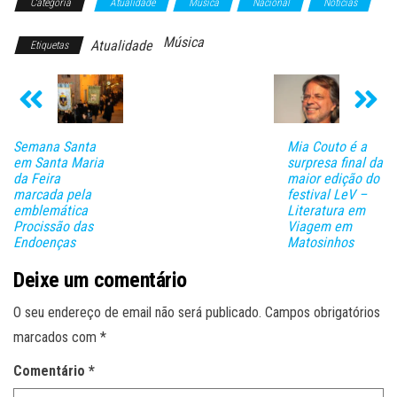
Categoria
Atualidade
Música
Nacional
Notícias
Música
Atualidade
Etiquetas
Semana Santa
Mia Couto é a
em Santa Maria
surpresa final da
da Feira
maior edição do
marcada pela
festival LeV –
emblemática
Literatura em
Procissão das
Viagem em
Endoenças
Matosinhos
Deixe um comentário
O seu endereço de email não será publicado.
Campos obrigatórios
marcados com
*
Comentário
*