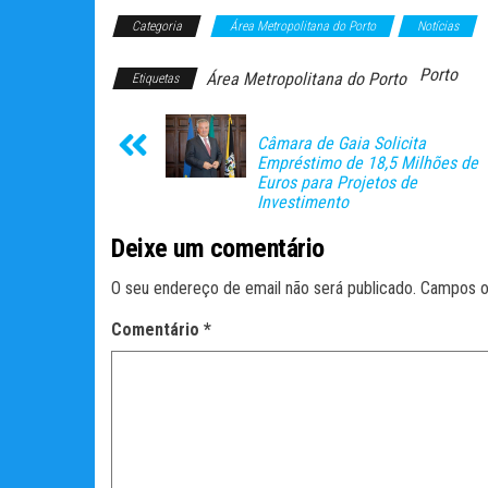
Categoria
Área Metropolitana do Porto
Notícias
Porto
Área Metropolitana do Porto
Etiquetas
Câmara de Gaia Solicita
Empréstimo de 18,5 Milhões de
Euros para Projetos de
Investimento
Deixe um comentário
O seu endereço de email não será publicado.
Campos o
Comentário
*