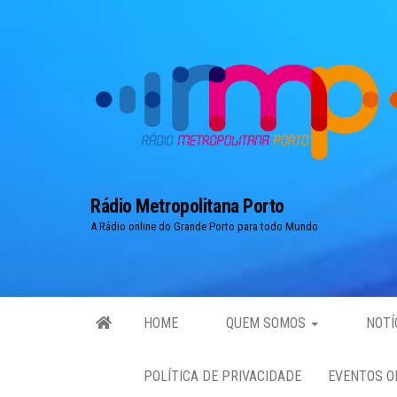
Skip
to
the
content
Rádio Metropolitana Porto
A Rádio online do Grande Porto para todo Mundo
HOME
QUEM SOMOS
NOTÍ
POLÍTICA DE PRIVACIDADE
EVENTOS O