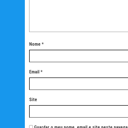
Nome
*
Email
*
Site
Guardar o meu nome, email e site neste navega