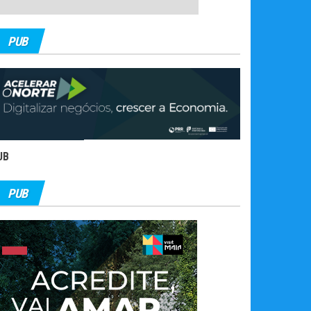
PUB
UB
PUB