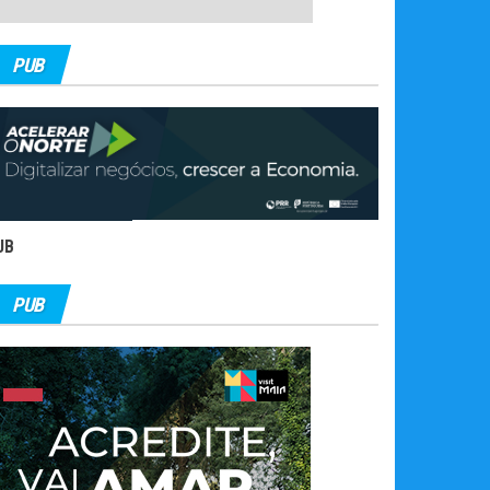
PUB
UB
PUB