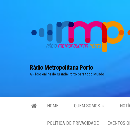
Skip
to
the
content
Rádio Metropolitana Porto
A Rádio online do Grande Porto para todo Mundo
HOME
QUEM SOMOS
NOTÍ
POLÍTICA DE PRIVACIDADE
EVENTOS O