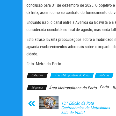
conclusão para 31 de dezembro de 2025. O objetivo é 
da linha, assim como ao contrato de fornecimento de ve
Enquanto isso, o canal entre a Avenida da Boavista e a
considerada concluída no final de agosto, mas ainda falt
Este atraso levanta preocupações sobre a mobilidade na
aguarda esclarecimentos adicionais sobre o impacto d
cidade.
Foto: Metro do Porto
Categoria
Área Metropolitana do Porto
Notícias
Porto
Área Metropolitana do Porto
Tr
Etiquetas
13.ª Edição da Rota
Gastronómica de Matosinhos
Está de Volta!