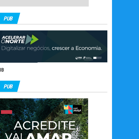
PUB
UB
PUB