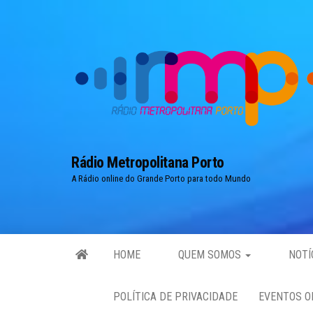
Skip
to
the
content
Rádio Metropolitana Porto
A Rádio online do Grande Porto para todo Mundo
HOME
QUEM SOMOS
NOTÍ
POLÍTICA DE PRIVACIDADE
EVENTOS O