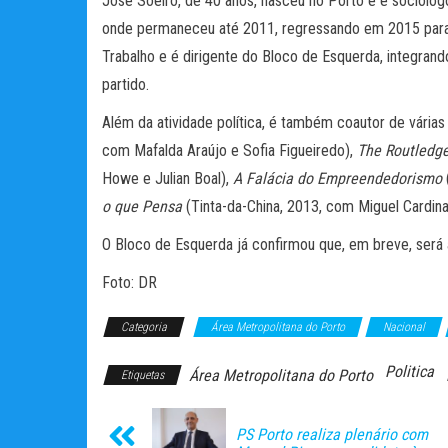
José Soeiro, de 40 anos, nasceu no Porto e é sociólo
onde permaneceu até 2011, regressando em 2015 para 
Trabalho e é dirigente do Bloco de Esquerda, integrand
partido.
Além da atividade política, é também coautor de várias
com Mafalda Araújo e Sofia Figueiredo),
The Routledge
Howe e Julian Boal),
A Falácia do Empreendedorismo
o que Pensa
(Tinta-da-China, 2013, com Miguel Cardina
O Bloco de Esquerda já confirmou que, em breve, será 
Foto: DR
Categoria
Área Metropolitana do Porto
Nacional
Politica
Área Metropolitana do Porto
Etiquetas
PS Porto realiza plenário com