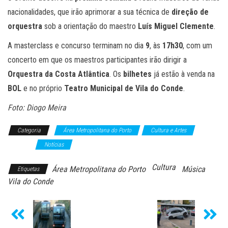
nacionalidades, que irão aprimorar a sua técnica de
direção de
orquestra
sob a orientação do maestro
Luís Miguel Clemente
.
A masterclass e concurso terminam no dia
9
, às
17h30
, com um
concerto em que os maestros participantes irão dirigir a
Orquestra da Costa Atlântica
. Os
bilhetes
já estão à venda na
BOL
e no próprio
Teatro Municipal de Vila do Conde
.
Foto: Diogo Meira
Categoria
Área Metropolitana do Porto
Cultura e Artes
Música
Notícias
Cultura
Área Metropolitana do Porto
Música
Etiquetas
Vila do Conde