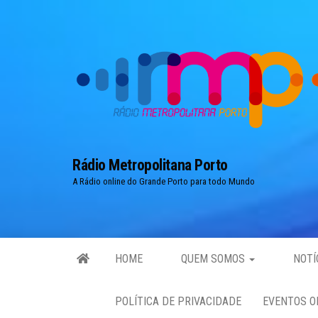
Skip
to
the
content
Rádio Metropolitana Porto
A Rádio online do Grande Porto para todo Mundo
HOME
QUEM SOMOS
NOTÍ
POLÍTICA DE PRIVACIDADE
EVENTOS O