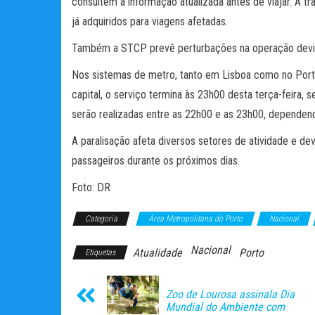
consultem a informação atualizada antes de viajar. A t
já adquiridos para viagens afetadas.
Também a STCP prevê perturbações na operação devid
Nos sistemas de metro, tanto em Lisboa como no Port
capital, o serviço termina às 23h00 desta terça-feira, 
serão realizadas entre as 22h00 e as 23h00, dependend
A paralisação afeta diversos setores de atividade e d
passageiros durante os próximos dias.
Foto: DR
Categoria
Área Metropolitana do Porto
Nacional
Nacional
Atualidade
Porto
Etiquetas
Zoo de Lourosa assinala Dia
Mundial do Ambiente com