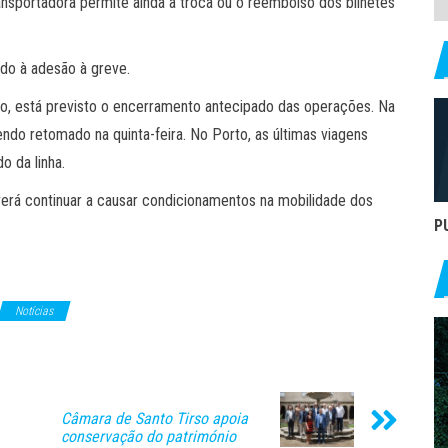
ransportadora permite ainda a troca ou o reembolso dos bilhetes
o à adesão à greve.
o, está previsto o encerramento antecipado das operações. Na
sendo retomado na quinta-feira. No Porto, as últimas viagens
o da linha.
everá continuar a causar condicionamentos na mobilidade dos
P
Notícias
Câmara de Santo Tirso apoia
conservação do património