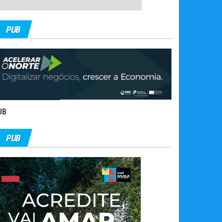
PUB
UB
PUB