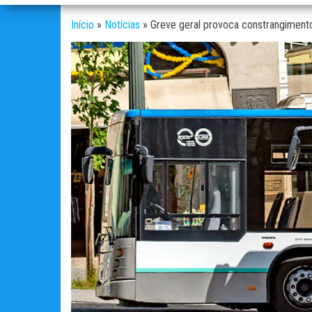
Início
»
Notícias
»
Greve geral provoca constrangimentos